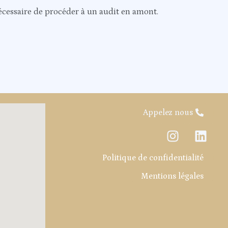
nécessaire de procéder à un audit en amont.
Appelez nous
I
L
n
i
s
n
Politique de confidentialité
t
k
Mentions légales
a
e
g
d
r
i
a
n