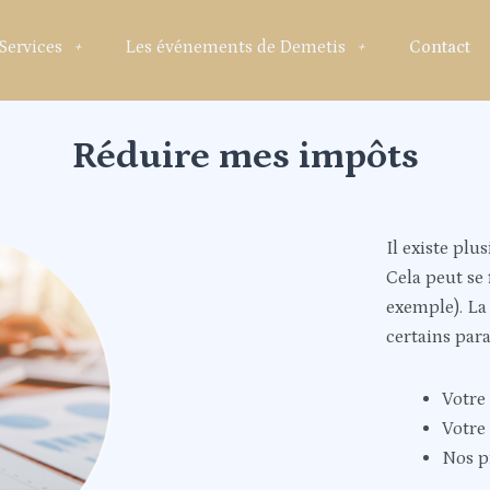
Services
Les événements de Demetis
Contact
Réduire mes impôts
Il existe plu
Cela peut se 
exemple). La 
certains par
Votre 
Votre 
Nos p